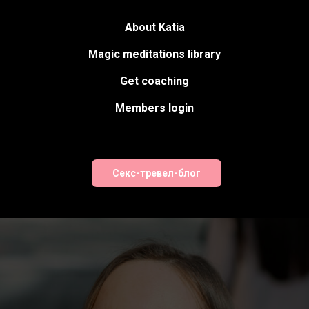
About Katia
Magic meditations library
Get coaching
Members login
Секс-тревел-блог