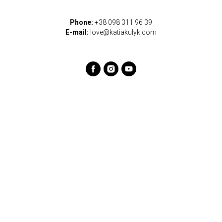
Phone:
+38 098 311 96 39
E-mail:
love@katiakulyk.com
КНИЖКИ
COACHING AND RETREATS
Доставка
Terms of service
Обмін та повернення
Return and exchange
Секс-тревел-блог
policy
Інші книжки Каті
CONTACTS
GET UPDATES, KEEP IN
TOUCH
Phone +380983119639